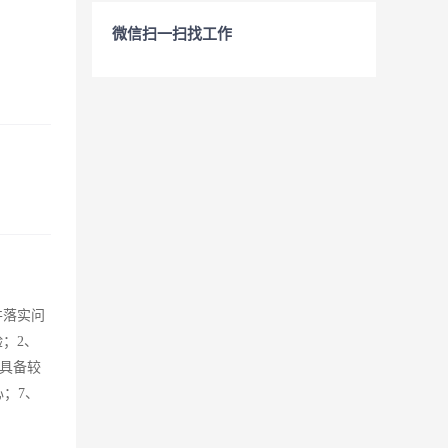
微信扫一扫找工作
并落实问
；2、
具备较
心；7、