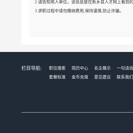
2.请告知用人单位，该信息是在新乡县人才网上看到
3.求职过程中请勿缴纳费用,保持谨慎,防止诈骗。
栏目导航:
职位搜索
简历中心
名企展示
一句话
套餐标准
金币充值
意见建议
联系我